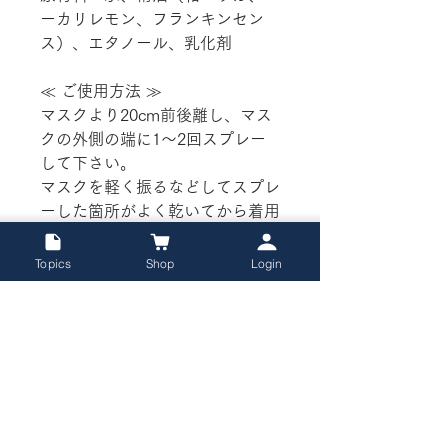
ーカリレモン、フランキンセン
ス）、エタノール、乳化剤
≪ ご使用方法 ≫
マスクより20cm前後離し、マス
クの外側の端に1～2回スプレー
して下さい。
マスクを軽く振るなどしてスプレ
ーした箇所がよく乾いてから着用
してください。
Topics
Shop
Login
ご使用上の注意
・空間用の製品ですので、人体や布類
商品発送・返品については
などへのご使用はお控え下さい。
・妊娠中の方は極力使用を避けて下さ
当サイト、オンラインショップでの商
い。
品発送・返品については
「特定商取引
・誤飲防止の為、乳幼児の手が届かな
法」ページ
をご確認ください。
い所で保管して下さい。