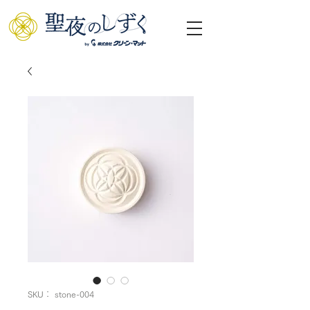
SKU： stone-004