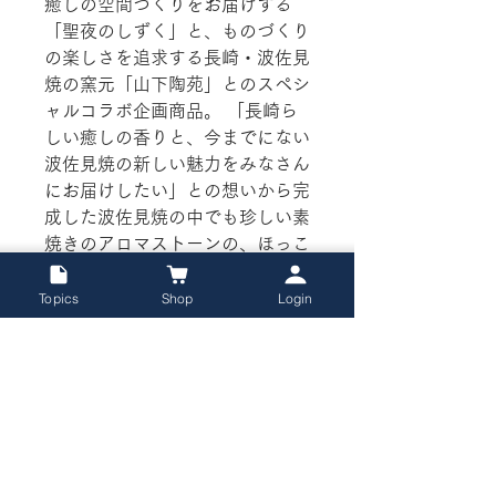
癒しの空間づくりをお届けする
「聖夜のしずく」と、ものづくり
の楽しさを追求する長崎・波佐見
焼の窯元「山下陶苑」とのスペシ
ャルコラボ企画商品。 「長崎ら
しい癒しの香りと、今までにない
波佐見焼の新しい魅力をみなさん
にお届けしたい」との想いから完
成した波佐見焼の中でも珍しい素
焼きのアロマストーンの、ほっこ
りと優しさ溢れる作品です。
Topics
Shop
Login
ご使用上の注意
・アロマストーンは素焼きでできてい
商品発送・返品については
ます。その性質上、少しの衝撃でも欠
けやすいため、取り出す際には優しく
当サイト、オンラインショップでの商
お取り扱いください。
品発送・返品については
「特定商取引
・一度垂らしたオイルと別の香りのオ
法」ページ
をご確認ください。