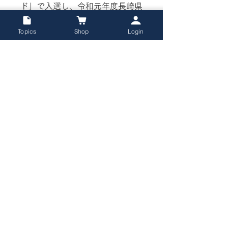
ド」で入選し、令和元年度長崎県
特産品新作展では「工芸・日用
品・その他部門」で最優秀賞を受
Topics
Shop
Login
賞。長崎の新しいお土産としてご
提供しています。
ご使用上の注意
・空間用の製品ですので、人体や布類
商品発送・返品については
などへのご使用はお控え下さい。
・妊娠中の方は極力使用を避けて下さ
当サイト、オンラインショップでの商
い。
品発送・返品については
「特定商取引
・誤飲防止の為、乳幼児の手が届かな
法」ページ
をご確認ください。
い所で保管して下さい。
・使用中気分が悪くなった場合は直ち
ココロと空間を整える
に使用をやめて下さい。
やすらぎのひとときを
・万が一目に入った場合、十分な水で
『祈りの地長崎』で生まれた「聖夜のしずく」シ
すぐに洗い流し医師にご相談下さい。
リーズは、古代から薫香として利用され、キリス
・直射日光や高温多湿な場所での保管