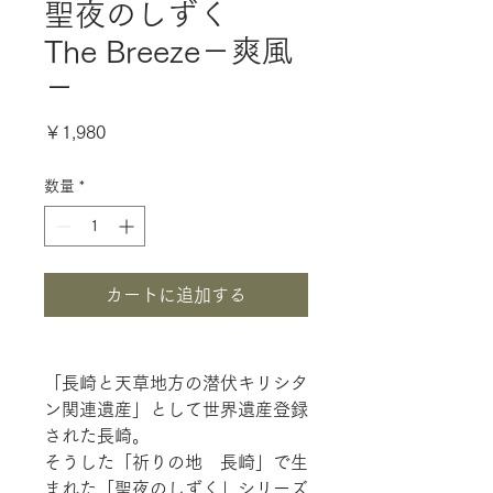
聖夜のしずく
The Breeze－爽風
－
価
￥1,980
格
数量
*
カートに追加する
「長崎と天草地方の潜伏キリシタ
ン関連遺産」として世界遺産登録
された長崎。
そうした「祈りの地 長崎」で生
まれた「聖夜のしずく」シリーズ