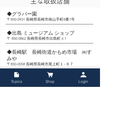
主な取扱店舗
◆グラバー園
〒850-0931 長崎県長崎市南山手町8番1号
◆出島 ミュージアム ショップ
〒
850-0862
長崎県長崎市出島町 6 1
◆長崎駅 長崎街道かもめ市場 ㈱す
みや
〒850-0058 長崎県長崎市尾上町１−６７
◆長崎空港 エアポートショップ
Topics
Shop
Login
MiSoLa
〒856-0816 長崎県大村市箕島町593
◆ハウステンボス BEST ３
〒
859-3292
長崎県佐世保市ハウステンボス町 1 1
◆大浦 天主堂 キリシタン 博物館 ミュ
ージアム ショップ PADRE
〒
850-0931
長崎県 長崎市 南山手 5 番 3 号