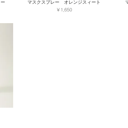
リー
マスクスプレー オレンジスィート
価格
￥1,650